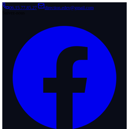
06.15.77.85.27
|
direction.edev@gmail.com
Suivez-nous