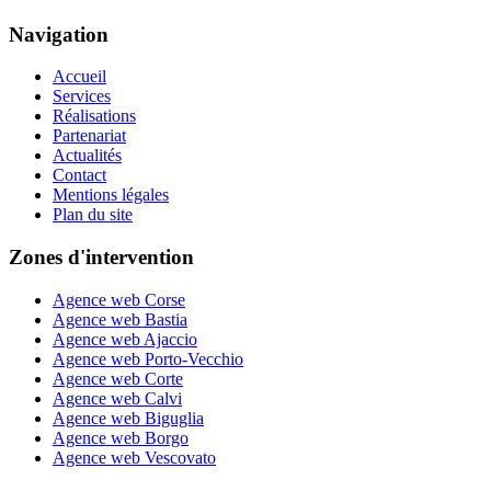
Navigation
Accueil
Services
Réalisations
Partenariat
Actualités
Contact
Mentions légales
Plan du site
Zones d'intervention
Agence web Corse
Agence web Bastia
Agence web Ajaccio
Agence web Porto-Vecchio
Agence web Corte
Agence web Calvi
Agence web Biguglia
Agence web Borgo
Agence web Vescovato