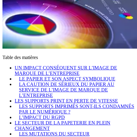
Table des matières
UN IMPACT CONSÉQUENT SUR L’IMAGE DE
MARQUE DE L’ENTREPRISE
LE PAPIER ET SON ASPECT SYMBOLIQUE
LA CAUTION DE SÉRIEUX DU PAPIER AU
SERVICE DE L’IMAGE DE MARQUE DE
L’ENTREPRISE
LES SUPPORTS PRINT EN PERTE DE VITESSE
LES SUPPORTS IMPRIMÉS SONT-ILS CONDAMNÉS
PAR LE NUMÉRIQUE ?
L’IMPACT DU RGPD
LE SECTEUR DE LA PAPETERIE EN PLEIN
CHANGEMENT
LES MUTATIONS DU SECTEUR