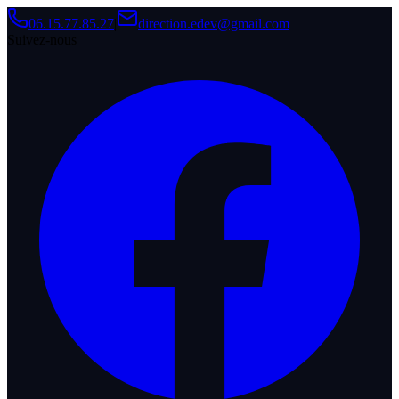
06.15.77.85.27
|
direction.edev@gmail.com
Suivez-nous