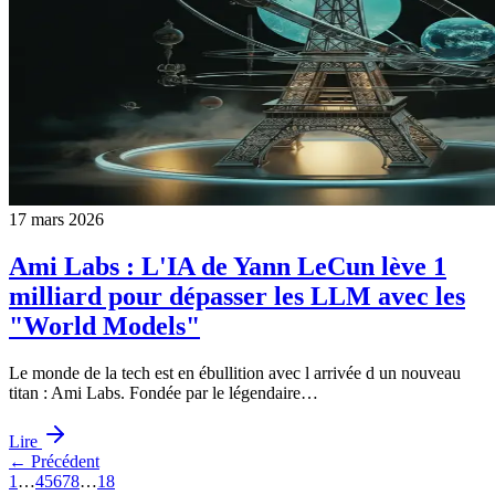
17 mars 2026
Ami Labs : L'IA de Yann LeCun lève 1
milliard pour dépasser les LLM avec les
"World Models"
Le monde de la tech est en ébullition avec l arrivée d un nouveau
titan : Ami Labs. Fondée par le légendaire…
Lire
← Précédent
1
…
4
5
6
7
8
…
18