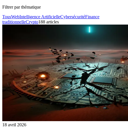
Filtrer par thématique
Tous
Web
Intelligence Artificielle
Cybersécurité
Finance
traditionnelle
Crypto
188
article
s
18 avril 2026