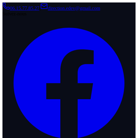
06.15.77.85.27
|
direction.edev@gmail.com
Suivez-nous