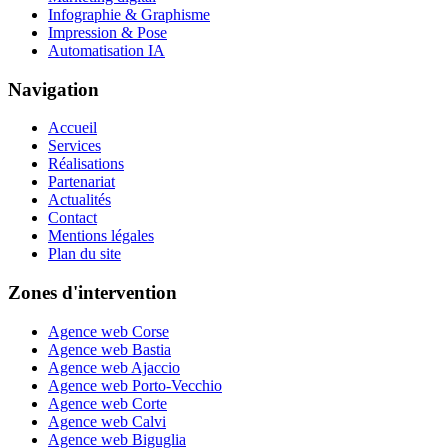
Infographie & Graphisme
Impression & Pose
Automatisation IA
Navigation
Accueil
Services
Réalisations
Partenariat
Actualités
Contact
Mentions légales
Plan du site
Zones d'intervention
Agence web Corse
Agence web Bastia
Agence web Ajaccio
Agence web Porto-Vecchio
Agence web Corte
Agence web Calvi
Agence web Biguglia