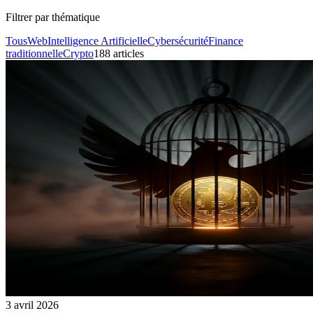
Filtrer par thématique
Tous
Web
Intelligence Artificielle
Cybersécurité
Finance
traditionnelle
Crypto
188
article
s
3 avril 2026