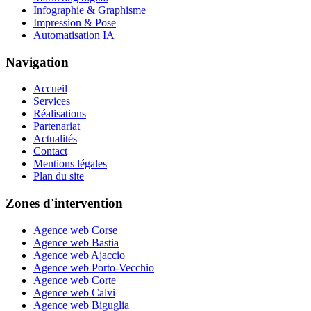
Infographie & Graphisme
Impression & Pose
Automatisation IA
Navigation
Accueil
Services
Réalisations
Partenariat
Actualités
Contact
Mentions légales
Plan du site
Zones d'intervention
Agence web Corse
Agence web Bastia
Agence web Ajaccio
Agence web Porto-Vecchio
Agence web Corte
Agence web Calvi
Agence web Biguglia