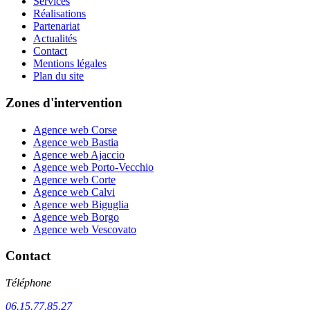
Services
Réalisations
Partenariat
Actualités
Contact
Mentions légales
Plan du site
Zones d'intervention
Agence web Corse
Agence web Bastia
Agence web Ajaccio
Agence web Porto-Vecchio
Agence web Corte
Agence web Calvi
Agence web Biguglia
Agence web Borgo
Agence web Vescovato
Contact
Téléphone
06.15.77.85.27