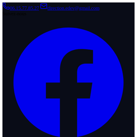
06.15.77.85.27
|
direction.edev@gmail.com
Suivez-nous