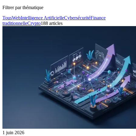
Filtrer par thématique
Tous
Web
Intelligence Artificielle
Cybersécurité
Finance
traditionnelle
Crypto
188
article
s
1 juin 2026