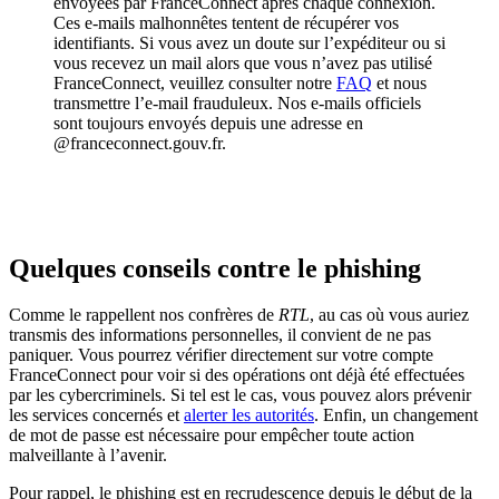
envoyées par FranceConnect après chaque connexion.
Ces e-mails malhonnêtes tentent de récupérer vos
identifiants. Si vous avez un doute sur l’expéditeur ou si
vous recevez un mail alors que vous n’avez pas utilisé
FranceConnect, veuillez consulter notre
FAQ
et nous
transmettre l’e-mail frauduleux. Nos e-mails officiels
sont toujours envoyés depuis une adresse en
@franceconnect.gouv.fr.
Réseau des enquêteurs numériques et des acteurs de la
prévention et de la protection numériques de la
Gendarmerie nationale
Quelques conseils contre le phishing
Comme le rappellent nos confrères de
RTL
, au cas où vous auriez
transmis des informations personnelles, il convient de ne pas
paniquer. Vous pourrez vérifier directement sur votre compte
FranceConnect pour voir si des opérations ont déjà été effectuées
par les cybercriminels. Si tel est le cas, vous pouvez alors prévenir
les services concernés et
alerter les autorités
. Enfin, un changement
de mot de passe est nécessaire pour empêcher toute action
malveillante à l’avenir.
Pour rappel, le phishing est en recrudescence depuis le début de la