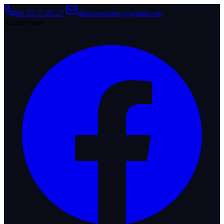
06.15.77.85.27
|
direction.edev@gmail.com
Suivez-nous