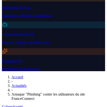
Impression & Pose
Enseignes, adhésifs, signalétique
Automatisation & IA
Process, réseaux, emailing auto
Formation IA
Entreprises & particuliers
Accueil
›
Actualités
›
Arnaque "Phishing" contre les utilisateurs du site
FranceConnect
Cybersécurité