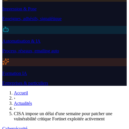
Impression & Pose
Enseignes, adhésifs, signalétique
Automatisation & IA
Process, réseaux, emailing auto
Formation IA
Entreprises & particuliers
Accueil
›
Actualités
›
CISA impose un délai d'une semaine pour patcher une
vulnérabilité critique Fortinet exploitée activement
Cybersécurité