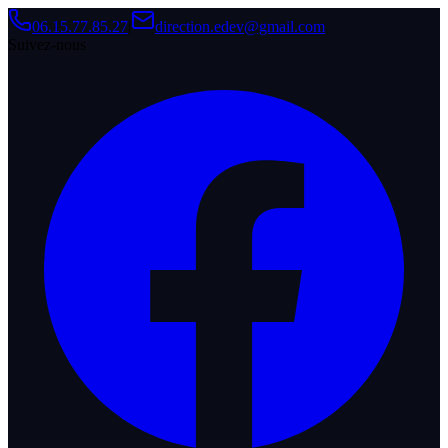
06.15.77.85.27
|
direction.edev@gmail.com
Suivez-nous