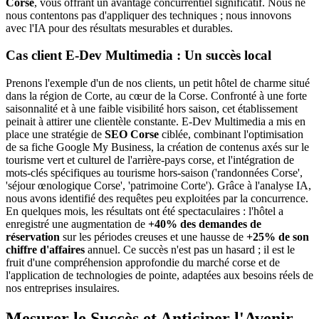
Corse
, vous offrant un avantage concurrentiel significatif. Nous ne
nous contentons pas d'appliquer des techniques ; nous innovons
avec l'IA pour des résultats mesurables et durables.
Cas client E-Dev Multimedia : Un succès local
Prenons l'exemple d'un de nos clients, un petit hôtel de charme situé
dans la région de Corte, au cœur de la Corse. Confronté à une forte
saisonnalité et à une faible visibilité hors saison, cet établissement
peinait à attirer une clientèle constante. E-Dev Multimedia a mis en
place une stratégie de
SEO Corse
ciblée, combinant l'optimisation
de sa fiche Google My Business, la création de contenus axés sur le
tourisme vert et culturel de l'arrière-pays corse, et l'intégration de
mots-clés spécifiques au tourisme hors-saison ('randonnées Corse',
'séjour œnologique Corse', 'patrimoine Corte'). Grâce à l'analyse IA,
nous avons identifié des requêtes peu exploitées par la concurrence.
En quelques mois, les résultats ont été spectaculaires : l'hôtel a
enregistré une augmentation de
+40% des demandes de
réservation
sur les périodes creuses et une hausse de
+25% de son
chiffre d'affaires
annuel. Ce succès n'est pas un hasard ; il est le
fruit d'une compréhension approfondie du marché corse et de
l'application de technologies de pointe, adaptées aux besoins réels de
nos entreprises insulaires.
Mesurer le Succès et Anticiper l'Avenir