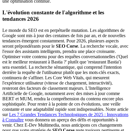
une optimisation continue.
L'évolution constante de l'algorithme et les
tendances 2026
Le monde du SEO est en perpétuelle mutation. Les algorithmes de
Google sont mis à jour des centaines de fois par an, et de nouvelles
tendances émergent constamment. Pour 2026, plusieurs aspects
seront prépondérants pour le
SEO Corse
. La recherche vocale, avec
l'essor des assistants intelligents, prendra une place croissante.
Optimiser votre contenu pour des requêtes conversationnelles ('Quel
est le meilleur restaurant à Bastia ?' plutôt que 'restaurant Bastia')
sera essentiel. La recherche sémantique, qui comprend l'intention
derrière la requête de l'utilisateur plutôt que les mots-clés exacts,
continuera de s'affiner. Les Core Web Vitals, qui mesurent
l'expérience utilisateur (vitesse de chargement, interactivité),
resteront des facteurs de classement majeurs. L'Intelligence
Artificielle de Google, notamment avec des mises à jour comme
BERT et MUM, rendra la compréhension du contenu encore plus
sophistiquée. Pour rester à la pointe de ces évolutions, une veille
constante et une adaptabilité rapide sont indispensables. Notre article
sur
Les 7 Grandes Tendances Technologiques de 2025 : Innovations
à Connaître
vous donnera un aperçu des défis et opportunités à
venir. Chez E-Dev Multimedia, nous anticipons ces changements
pour que votre stratégie de
SEO Corse
reste toujours pertinente et