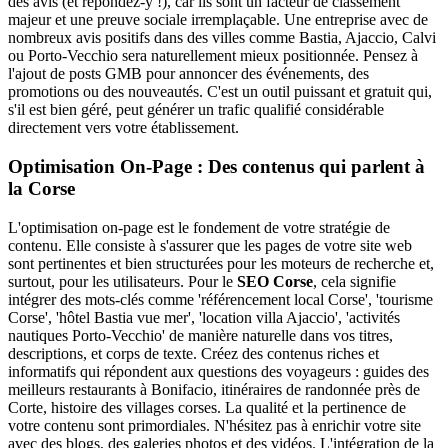
des avis (et répondez-y !), car ils sont un facteur de classement
majeur et une preuve sociale irremplaçable. Une entreprise avec de
nombreux avis positifs dans des villes comme Bastia, Ajaccio, Calvi
ou Porto-Vecchio sera naturellement mieux positionnée. Pensez à
l'ajout de posts GMB pour annoncer des événements, des
promotions ou des nouveautés. C'est un outil puissant et gratuit qui,
s'il est bien géré, peut générer un trafic qualifié considérable
directement vers votre établissement.
Optimisation On-Page : Des contenus qui parlent à
la Corse
L'optimisation on-page est le fondement de votre stratégie de
contenu. Elle consiste à s'assurer que les pages de votre site web
sont pertinentes et bien structurées pour les moteurs de recherche et,
surtout, pour les utilisateurs. Pour le
SEO Corse
, cela signifie
intégrer des mots-clés comme 'référencement local Corse', 'tourisme
Corse', 'hôtel Bastia vue mer', 'location villa Ajaccio', 'activités
nautiques Porto-Vecchio' de manière naturelle dans vos titres,
descriptions, et corps de texte. Créez des contenus riches et
informatifs qui répondent aux questions des voyageurs : guides des
meilleurs restaurants à Bonifacio, itinéraires de randonnée près de
Corte, histoire des villages corses. La qualité et la pertinence de
votre contenu sont primordiales. N'hésitez pas à enrichir votre site
avec des blogs, des galeries photos et des vidéos. L'intégration de la