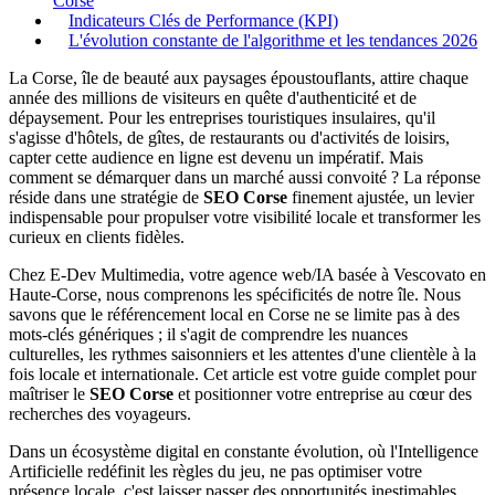
Corse
Indicateurs Clés de Performance (KPI)
L'évolution constante de l'algorithme et les tendances 2026
La Corse, île de beauté aux paysages époustouflants, attire chaque
année des millions de visiteurs en quête d'authenticité et de
dépaysement. Pour les entreprises touristiques insulaires, qu'il
s'agisse d'hôtels, de gîtes, de restaurants ou d'activités de loisirs,
capter cette audience en ligne est devenu un impératif. Mais
comment se démarquer dans un marché aussi convoité ? La réponse
réside dans une stratégie de
SEO Corse
finement ajustée, un levier
indispensable pour propulser votre visibilité locale et transformer les
curieux en clients fidèles.
Chez E-Dev Multimedia, votre agence web/IA basée à Vescovato en
Haute-Corse, nous comprenons les spécificités de notre île. Nous
savons que le référencement local en Corse ne se limite pas à des
mots-clés génériques ; il s'agit de comprendre les nuances
culturelles, les rythmes saisonniers et les attentes d'une clientèle à la
fois locale et internationale. Cet article est votre guide complet pour
maîtriser le
SEO Corse
et positionner votre entreprise au cœur des
recherches des voyageurs.
Dans un écosystème digital en constante évolution, où l'Intelligence
Artificielle redéfinit les règles du jeu, ne pas optimiser votre
présence locale, c'est laisser passer des opportunités inestimables.