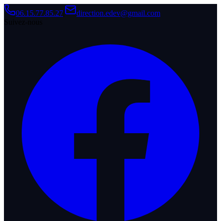
06.15.77.85.27
|
direction.edev@gmail.com
Suivez-nous