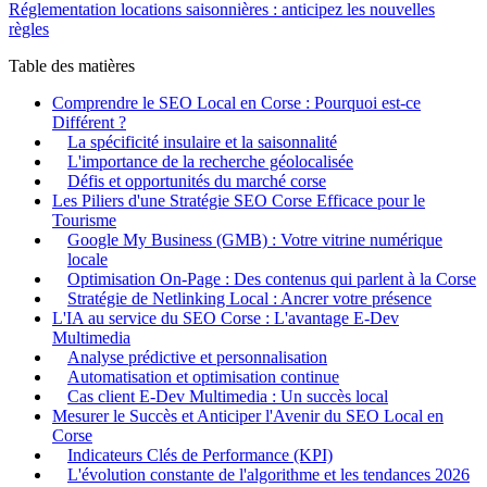
Réglementation locations saisonnières : anticipez les nouvelles
règles
Table des matières
Comprendre le SEO Local en Corse : Pourquoi est-ce
Différent ?
La spécificité insulaire et la saisonnalité
L'importance de la recherche géolocalisée
Défis et opportunités du marché corse
Les Piliers d'une Stratégie SEO Corse Efficace pour le
Tourisme
Google My Business (GMB) : Votre vitrine numérique
locale
Optimisation On-Page : Des contenus qui parlent à la Corse
Stratégie de Netlinking Local : Ancrer votre présence
L'IA au service du SEO Corse : L'avantage E-Dev
Multimedia
Analyse prédictive et personnalisation
Automatisation et optimisation continue
Cas client E-Dev Multimedia : Un succès local
Mesurer le Succès et Anticiper l'Avenir du SEO Local en
Corse
Indicateurs Clés de Performance (KPI)
L'évolution constante de l'algorithme et les tendances 2026