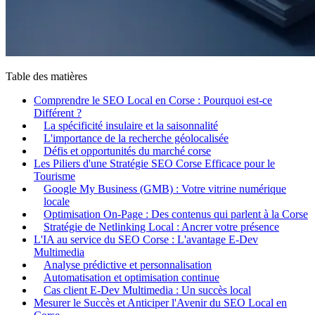
Table des matières
Comprendre le SEO Local en Corse : Pourquoi est-ce
Différent ?
La spécificité insulaire et la saisonnalité
L'importance de la recherche géolocalisée
Défis et opportunités du marché corse
Les Piliers d'une Stratégie SEO Corse Efficace pour le
Tourisme
Google My Business (GMB) : Votre vitrine numérique
locale
Optimisation On-Page : Des contenus qui parlent à la Corse
Stratégie de Netlinking Local : Ancrer votre présence
L'IA au service du SEO Corse : L'avantage E-Dev
Multimedia
Analyse prédictive et personnalisation
Automatisation et optimisation continue
Cas client E-Dev Multimedia : Un succès local
Mesurer le Succès et Anticiper l'Avenir du SEO Local en