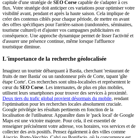
capitale d'une stratégie de
SEO Corse
capable de s'adapter à ces
flux. Votre stratégie doit anticiper ces variations pour optimiser votre
visibilité avant, pendant et après la haute saison. Cela implique de
créer des contenus ciblés pour chaque période, de mettre en avant
des offres spécifiques pour l'arrière-saison (randonnées, séminaires,
tourisme culturel) et d'ajuster vos campagnes publicitaires en
conséquence. Une approche dynamique permet de lisser l'activité et
d'assurer une présence continue, même lorsque l'affluence
touristique diminue.
L'importance de la recherche géolocalisée
Imaginez un touriste débarquant à Bastia, cherchant 'restaurant de
fruits de mer Bastia' ou un randonneur près de Corte, tapant 'gîte
étape Corte'. Ces recherches sont ultra-localisées et représentent le
cœur du
SEO Corse
. Les internautes, de plus en plus mobiles,
utilisent leurs smartphones pour trouver des services à proximité.
Deux tiers du trafic global provient désormais du mobile
, rendant
l'optimisation pour les recherches locales absolument cruciale.
Google privilégie les résultats pertinents en fonction de la
localisation de l'utilisateur. Apparaître dans le 'pack local' de Google
Maps est une victoire majeure. Pour cela, il est essentiel de
renseigner précisément votre adresse, vos horaires, vos services et de
collecter des avis positifs. Pensez également à des villes comme
Ajaccio, Porto-Vecchio, Calvi ou Bonifacio, où la concurrence est