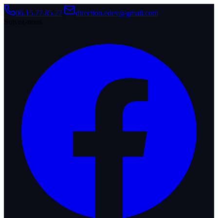
06.15.77.85.27
|
direction.edev@gmail.com
Suivez-nous