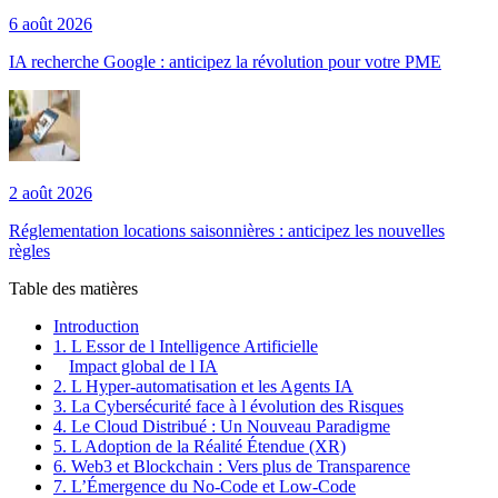
6 août 2026
IA recherche Google : anticipez la révolution pour votre PME
2 août 2026
Réglementation locations saisonnières : anticipez les nouvelles
règles
Table des matières
Introduction
1. L Essor de l Intelligence Artificielle
Impact global de l IA
2. L Hyper-automatisation et les Agents IA
3. La Cybersécurité face à l évolution des Risques
4. Le Cloud Distribué : Un Nouveau Paradigme
5. L Adoption de la Réalité Étendue (XR)
6. Web3 et Blockchain : Vers plus de Transparence
7. L’Émergence du No-Code et Low-Code