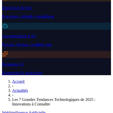
Impression & Pose
Enseignes, adhésifs, signalétique
Automatisation & IA
Process, réseaux, emailing auto
Formation IA
Entreprises & particuliers
Accueil
›
Actualités
›
Les 7 Grandes Tendances Technologiques de 2025 :
Innovations à Connaître
Web
Intelligence Artificielle