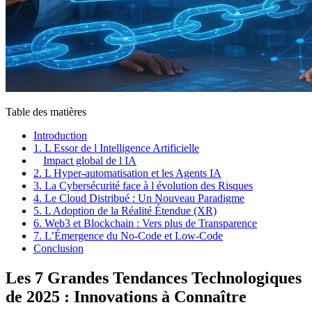
Table des matières
Introduction
1. L Essor de l Intelligence Artificielle
Impact global de l IA
2. L Hyper-automatisation et les Agents IA
3. La Cybersécurité face à l évolution des Risques
4. Le Cloud Distribué : Un Nouveau Paradigme
5. L Adoption de la Réalité Étendue (XR)
6. Web3 et Blockchain : Vers plus de Transparence
7. L’Émergence du No-Code et Low-Code
Conclusion
Les 7 Grandes Tendances Technologiques
de 2025 : Innovations à Connaître