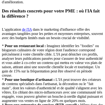
d'amélioration.
Des résultats concrets pour votre PME : où l'IA fait
la différence ?
L'application
de l'IA
dans le marketing d'influence offre des
avantages tangibles pour les petites et moyennes entreprises, souvent
avec des budgets limités mais un besoin crucial de visibilité.
*
Pour un restaurant local :
Imaginez identifier les "foodies" ou
blogueurs culinaires de votre région dont l'audience correspond
précisément à votre clientèle cible. L'IA peut dénicher ces profils,
analyser leurs publications passées pour s'assurer de leur authenticité
et vous aider à co-créer un contenu qui mettra en valeur vos plats de
saison, attirant ainsi une nouvelle clientèle locale et touristique. Un
gain de 15% sur la fréquentation peut être observé en période
creuse.
*
Pour une boutique d'artisanat :
L'IA peut trouver des créateurs
de contenu spécialisés dans l'artisanat, la décoration ou le "fait
main", dont les valeurs d'authenticité et de qualité s'alignent avec les
vôtres. En ciblant des micro-influenceurs avec une communauté très
engagée, vous pouvez générer un bouche-à-oreille digital puissant et
augmenter vos ventes en ligne de 20% en quelques mois.
*
Pour une entreprise de services (BTP, conseil) :
Même dans des