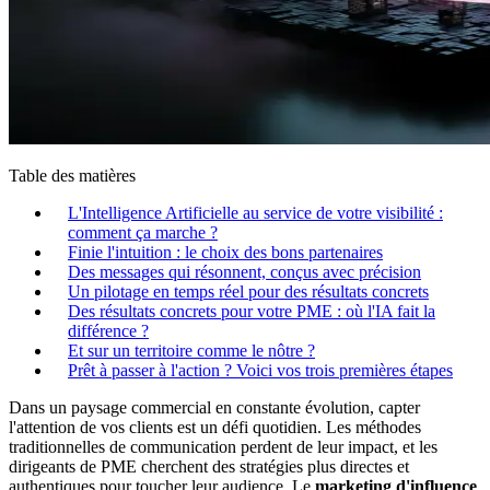
Table des matières
L'Intelligence Artificielle au service de votre visibilité :
comment ça marche ?
Finie l'intuition : le choix des bons partenaires
Des messages qui résonnent, conçus avec précision
Un pilotage en temps réel pour des résultats concrets
Des résultats concrets pour votre PME : où l'IA fait la
différence ?
Et sur un territoire comme le nôtre ?
Prêt à passer à l'action ? Voici vos trois premières étapes
Dans un paysage commercial en constante évolution, capter
l'attention de vos clients est un défi quotidien. Les méthodes
traditionnelles de communication perdent de leur impact, et les
dirigeants de PME cherchent des stratégies plus directes et
authentiques pour toucher leur audience. Le
marketing d'influence