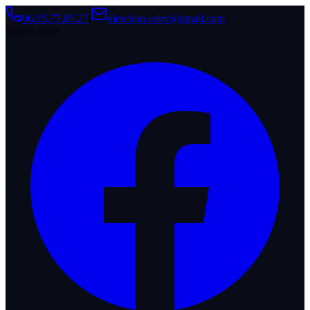
06.15.77.85.27
|
direction.edev@gmail.com
Suivez-nous