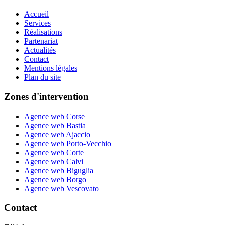
Accueil
Services
Réalisations
Partenariat
Actualités
Contact
Mentions légales
Plan du site
Zones d'intervention
Agence web Corse
Agence web Bastia
Agence web Ajaccio
Agence web Porto-Vecchio
Agence web Corte
Agence web Calvi
Agence web Biguglia
Agence web Borgo
Agence web Vescovato
Contact