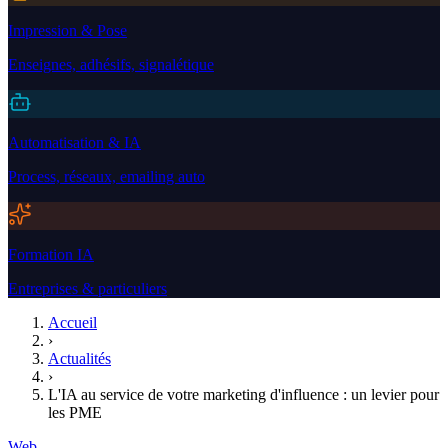
Impression & Pose
Enseignes, adhésifs, signalétique
Automatisation & IA
Process, réseaux, emailing auto
Formation IA
Entreprises & particuliers
Accueil
›
Actualités
›
L'IA au service de votre marketing d'influence : un levier pour
les PME
Web