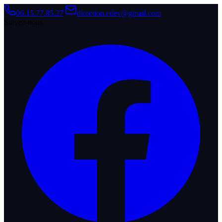
06.15.77.85.27
|
direction.edev@gmail.com
Suivez-nous