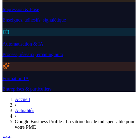
Impression & Pose
Enseignes, adhésifs, signalétique
Automatisation & IA
Process, réseaux, emailing auto
Formation IA
Entreprises & particuliers
Accueil
›
Actualités
›
Google Business Profile : La vitrine locale indispensable pour
votre PME
Web