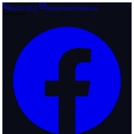
06.15.77.85.27
|
direction.edev@gmail.com
Suivez-nous