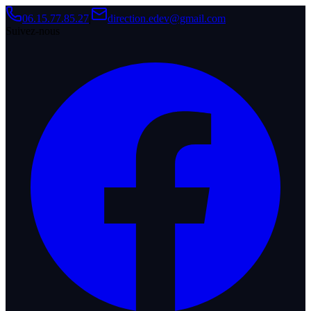
06.15.77.85.27
|
direction.edev@gmail.com
Suivez-nous