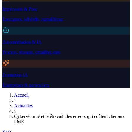
Impression & Pose
Enseignes, adhésifs, signalétique
Automatisation & IA
Process, réseaux, emailing auto
Formation IA
Entreprises & particuliers
Accueil
›
Actualités
›
Cybersécurité et télétravail : les erreurs qui coûtent cher aux
PME
Web