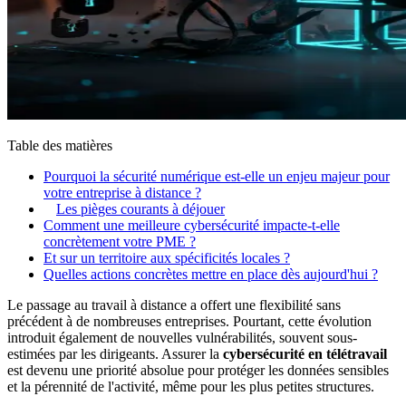
Table des matières
Pourquoi la sécurité numérique est-elle un enjeu majeur pour
votre entreprise à distance ?
Les pièges courants à déjouer
Comment une meilleure cybersécurité impacte-t-elle
concrètement votre PME ?
Et sur un territoire aux spécificités locales ?
Quelles actions concrètes mettre en place dès aujourd'hui ?
Le passage au travail à distance a offert une flexibilité sans
précédent à de nombreuses entreprises. Pourtant, cette évolution
introduit également de nouvelles vulnérabilités, souvent sous-
estimées par les dirigeants. Assurer la
cybersécurité en télétravail
est devenu une priorité absolue pour protéger les données sensibles
et la pérennité de l'activité, même pour les plus petites structures.