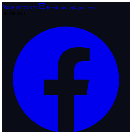
06.15.77.85.27
|
direction.edev@gmail.com
Suivez-nous